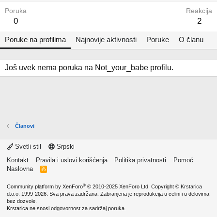
Poruka
Reakcija
0
2
Poruke na profilima
Najnovije aktivnosti
Poruke
O članu
Još uvek nema poruka na Not_your_babe profilu.
Članovi
Svetli stil
Srpski
Kontakt
Pravila i uslovi korišćenja
Politika privatnosti
Pomoć
Naslovna
R
S
S
®
Community platform by XenForo
© 2010-2025 XenForo Ltd.
Copyright ©
Krstarica
d.o.o.
1999-2026. Sva prava zadržana. Zabranjena je reprodukcija u celini i u delovima
bez dozvole.
Krstarica ne snosi odgovornost za sadržaj poruka.