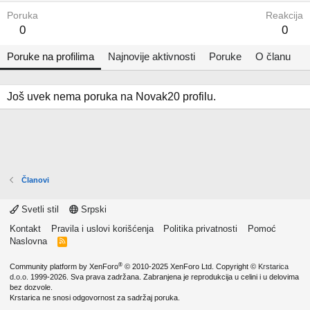
Poruka
Reakcija
0
0
Poruke na profilima
Najnovije aktivnosti
Poruke
O članu
Još uvek nema poruka na Novak20 profilu.
Članovi
Svetli stil
Srpski
Kontakt
Pravila i uslovi korišćenja
Politika privatnosti
Pomoć
Naslovna
R
S
S
®
Community platform by XenForo
© 2010-2025 XenForo Ltd.
Copyright ©
Krstarica
d.o.o.
1999-2026. Sva prava zadržana. Zabranjena je reprodukcija u celini i u delovima
bez dozvole.
Krstarica ne snosi odgovornost za sadržaj poruka.