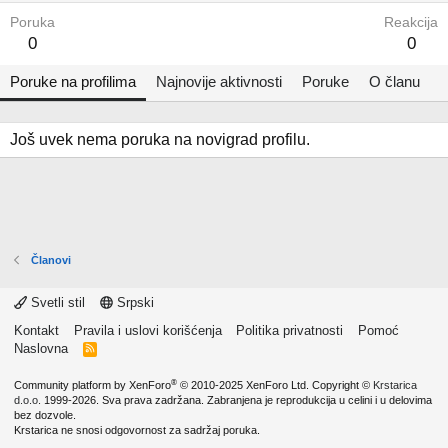
Poruka
Reakcija
0
0
Poruke na profilima
Najnovije aktivnosti
Poruke
O članu
Još uvek nema poruka na novigrad profilu.
Članovi
Svetli stil
Srpski
Kontakt
Pravila i uslovi korišćenja
Politika privatnosti
Pomoć
Naslovna
R
S
S
®
Community platform by XenForo
© 2010-2025 XenForo Ltd.
Copyright ©
Krstarica
d.o.o.
1999-2026. Sva prava zadržana. Zabranjena je reprodukcija u celini i u delovima
bez dozvole.
Krstarica ne snosi odgovornost za sadržaj poruka.