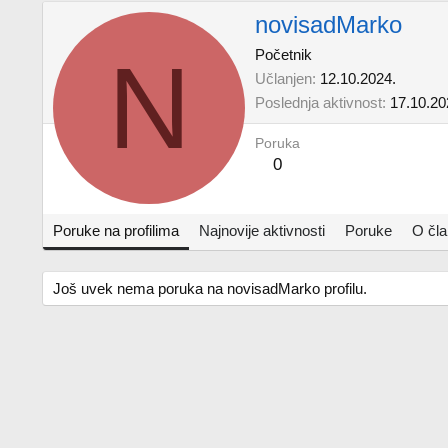
novisadMarko
N
Početnik
Učlanjen
12.10.2024.
Poslednja aktivnost
17.10.20
Poruka
0
Poruke na profilima
Najnovije aktivnosti
Poruke
O čl
Još uvek nema poruka na novisadMarko profilu.