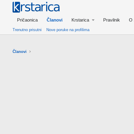
Pričaonica
Članovi
Krstarica
Pravilnik
O 
Trenutno prisutni
Nove poruke na profilima
Članovi