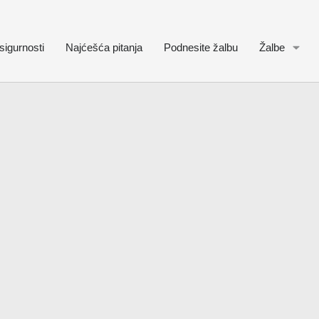
sigurnosti
Najćešća pitanja
Podnesite žalbu
Žalbe