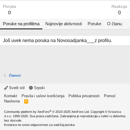
Poruka
Reakcija
0
0
Poruke na profilima
Najnovije aktivnosti
Poruke
O članu
Još uvek nema poruka na Novosadjanka___z profilu.
Članovi
Svetli stil
Srpski
Kontakt
Pravila i uslovi korišćenja
Politika privatnosti
Pomoć
Naslovna
R
S
S
®
Community platform by XenForo
© 2010-2025 XenForo Ltd.
Copyright ©
Krstarica
d.o.o.
1999-2026. Sva prava zadržana. Zabranjena je reprodukcija u celini i u delovima
bez dozvole.
Krstarica ne snosi odgovornost za sadržaj poruka.