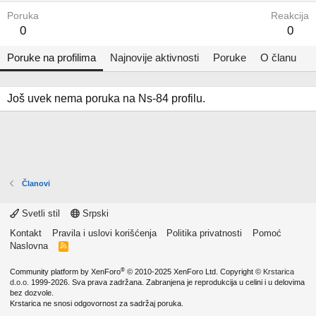
Poruka
Reakcija
0
0
Poruke na profilima
Najnovije aktivnosti
Poruke
O članu
Još uvek nema poruka na Ns-84 profilu.
Članovi
Svetli stil
Srpski
Kontakt
Pravila i uslovi korišćenja
Politika privatnosti
Pomoć
Naslovna
R
S
S
®
Community platform by XenForo
© 2010-2025 XenForo Ltd.
Copyright ©
Krstarica
d.o.o.
1999-2026. Sva prava zadržana. Zabranjena je reprodukcija u celini i u delovima
bez dozvole.
Krstarica ne snosi odgovornost za sadržaj poruka.