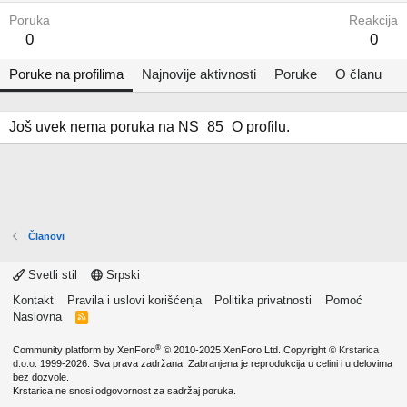
Poruka
Reakcija
0
0
Poruke na profilima
Najnovije aktivnosti
Poruke
O članu
Još uvek nema poruka na NS_85_O profilu.
Članovi
Svetli stil
Srpski
Kontakt
Pravila i uslovi korišćenja
Politika privatnosti
Pomoć
Naslovna
R
S
S
®
Community platform by XenForo
© 2010-2025 XenForo Ltd.
Copyright ©
Krstarica
d.o.o.
1999-2026. Sva prava zadržana. Zabranjena je reprodukcija u celini i u delovima
bez dozvole.
Krstarica ne snosi odgovornost za sadržaj poruka.