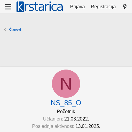
Prijava
Registracija
Članovi
N
NS_85_O
Početnik
Učlanjen
21.03.2022.
Poslednja aktivnost
13.01.2025.