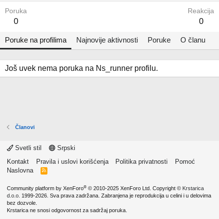
Poruka
Reakcija
0
0
Poruke na profilima
Najnovije aktivnosti
Poruke
O članu
Još uvek nema poruka na Ns_runner profilu.
Članovi
Svetli stil
Srpski
Kontakt
Pravila i uslovi korišćenja
Politika privatnosti
Pomoć
Naslovna
R
S
S
®
Community platform by XenForo
© 2010-2025 XenForo Ltd.
Copyright ©
Krstarica
d.o.o.
1999-2026. Sva prava zadržana. Zabranjena je reprodukcija u celini i u delovima
bez dozvole.
Krstarica ne snosi odgovornost za sadržaj poruka.