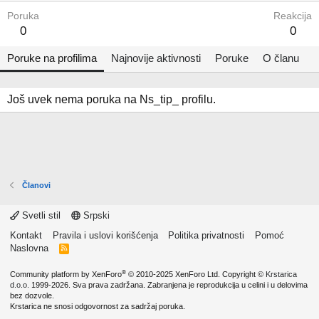
Poruka
Reakcija
0
0
Poruke na profilima
Najnovije aktivnosti
Poruke
O članu
Još uvek nema poruka na Ns_tip_ profilu.
Članovi
Svetli stil
Srpski
Kontakt
Pravila i uslovi korišćenja
Politika privatnosti
Pomoć
Naslovna
R
S
S
®
Community platform by XenForo
© 2010-2025 XenForo Ltd.
Copyright ©
Krstarica
d.o.o.
1999-2026. Sva prava zadržana. Zabranjena je reprodukcija u celini i u delovima
bez dozvole.
Krstarica ne snosi odgovornost za sadržaj poruka.