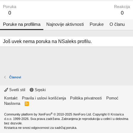
Poruka
Reakcija
0
0
Poruke na profilima
Najnovije aktivnosti
Poruke
O članu
Još uvek nema poruka na NSaleks profilu.
Članovi
Svetli stil
Srpski
Kontakt
Pravila i uslovi korišćenja
Politika privatnosti
Pomoć
Naslovna
R
S
S
®
Community platform by XenForo
© 2010-2025 XenForo Ltd.
Copyright ©
Krstarica
d.o.o.
1999-2026. Sva prava zadržana. Zabranjena je reprodukcija u celini i u delovima
bez dozvole.
Krstarica ne snosi odgovornost za sadržaj poruka.