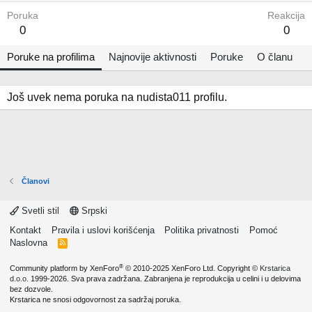
Poruka
Reakcija
0
0
Poruke na profilima
Najnovije aktivnosti
Poruke
O članu
Još uvek nema poruka na nudista011 profilu.
Članovi
Svetli stil
Srpski
Kontakt
Pravila i uslovi korišćenja
Politika privatnosti
Pomoć
Naslovna
R
S
S
®
Community platform by XenForo
© 2010-2025 XenForo Ltd.
Copyright ©
Krstarica
d.o.o.
1999-2026. Sva prava zadržana. Zabranjena je reprodukcija u celini i u delovima
bez dozvole.
Krstarica ne snosi odgovornost za sadržaj poruka.