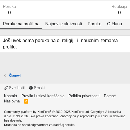
Poruka
Reakcija
0
0
Poruke na profilima
Najnovije aktivnosti
Poruke
O članu
Još uvek nema poruka na o_religiji_i_naucnim_temama
profilu.
Članovi
Svetli stil
Srpski
Kontakt
Pravila i uslovi korišćenja
Politika privatnosti
Pomoć
Naslovna
R
S
S
®
Community platform by XenForo
© 2010-2025 XenForo Ltd.
Copyright ©
Krstarica
d.o.o.
1999-2026. Sva prava zadržana. Zabranjena je reprodukcija u celini i u delovima
bez dozvole.
Krstarica ne snosi odgovornost za sadržaj poruka.