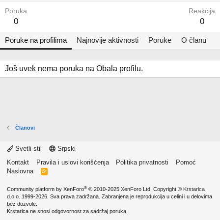
Poruka
Reakcija
0
0
Poruke na profilima
Najnovije aktivnosti
Poruke
O članu
Još uvek nema poruka na Obala profilu.
Članovi
Svetli stil
Srpski
Kontakt
Pravila i uslovi korišćenja
Politika privatnosti
Pomoć
Naslovna
R
S
S
®
Community platform by XenForo
© 2010-2025 XenForo Ltd.
Copyright ©
Krstarica
d.o.o.
1999-2026. Sva prava zadržana. Zabranjena je reprodukcija u celini i u delovima
bez dozvole.
Krstarica ne snosi odgovornost za sadržaj poruka.