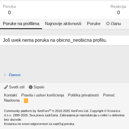
Poruka
Reakcija
0
0
Poruke na profilima
Najnovije aktivnosti
Poruke
O članu
Još uvek nema poruka na obicno_neobicna profilu.
Članovi
Svetli stil
Srpski
Kontakt
Pravila i uslovi korišćenja
Politika privatnosti
Pomoć
Naslovna
R
S
S
®
Community platform by XenForo
© 2010-2025 XenForo Ltd.
Copyright ©
Krstarica
d.o.o.
1999-2026. Sva prava zadržana. Zabranjena je reprodukcija u celini i u delovima
bez dozvole.
Krstarica ne snosi odgovornost za sadržaj poruka.