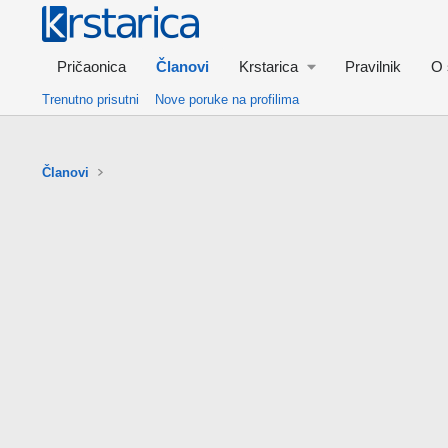
Pričaonica
Članovi
Krstarica
Pravilnik
O 
Trenutno prisutni
Nove poruke na profilima
Članovi