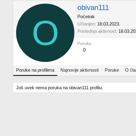
obivan111
O
Početnik
Učlanjen
18.03.2023.
Poslednja aktivnost
18.03.20
Poruka
0
Poruke na profilima
Najnovije aktivnosti
Poruke
O čl
Još uvek nema poruka na obivan111 profilu.