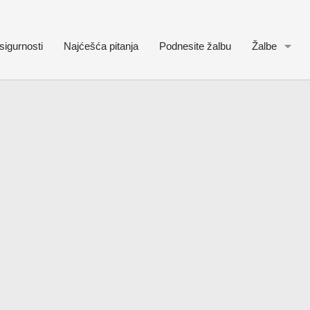
sigurnosti
Najćešća pitanja
Podnesite žalbu
Žalbe