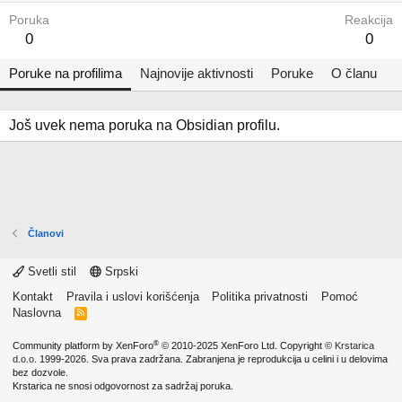
Poruka
Reakcija
0
0
Poruke na profilima
Najnovije aktivnosti
Poruke
O članu
Još uvek nema poruka na Obsidian profilu.
Članovi
Svetli stil
Srpski
Kontakt
Pravila i uslovi korišćenja
Politika privatnosti
Pomoć
Naslovna
R
S
S
®
Community platform by XenForo
© 2010-2025 XenForo Ltd.
Copyright ©
Krstarica
d.o.o.
1999-2026. Sva prava zadržana. Zabranjena je reprodukcija u celini i u delovima
bez dozvole.
Krstarica ne snosi odgovornost za sadržaj poruka.