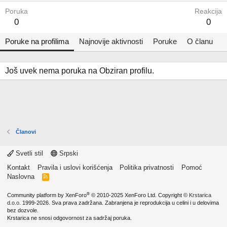
Poruka
Reakcija
0
0
Poruke na profilima
Najnovije aktivnosti
Poruke
O članu
Još uvek nema poruka na Obziran profilu.
Članovi
Svetli stil
Srpski
Kontakt
Pravila i uslovi korišćenja
Politika privatnosti
Pomoć
Naslovna
R
S
S
®
Community platform by XenForo
© 2010-2025 XenForo Ltd.
Copyright ©
Krstarica
d.o.o.
1999-2026. Sva prava zadržana. Zabranjena je reprodukcija u celini i u delovima
bez dozvole.
Krstarica ne snosi odgovornost za sadržaj poruka.