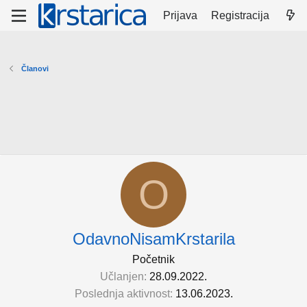
Prijava
Registracija
Članovi
O
OdavnoNisamKrstarila
Početnik
Učlanjen
28.09.2022.
Poslednja aktivnost
13.06.2023.