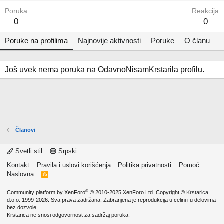
Poruka
Reakcija
0
0
Poruke na profilima
Najnovije aktivnosti
Poruke
O članu
Još uvek nema poruka na OdavnoNisamKrstarila profilu.
Članovi
Svetli stil
Srpski
Kontakt
Pravila i uslovi korišćenja
Politika privatnosti
Pomoć
Naslovna
R
S
S
®
Community platform by XenForo
© 2010-2025 XenForo Ltd.
Copyright ©
Krstarica
d.o.o.
1999-2026. Sva prava zadržana. Zabranjena je reprodukcija u celini i u delovima
bez dozvole.
Krstarica ne snosi odgovornost za sadržaj poruka.