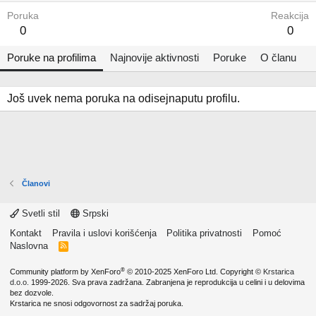
Poruka
Reakcija
0
0
Poruke na profilima
Najnovije aktivnosti
Poruke
O članu
Još uvek nema poruka na odisejnaputu profilu.
Članovi
Svetli stil
Srpski
Kontakt
Pravila i uslovi korišćenja
Politika privatnosti
Pomoć
Naslovna
R
S
S
®
Community platform by XenForo
© 2010-2025 XenForo Ltd.
Copyright ©
Krstarica
d.o.o.
1999-2026. Sva prava zadržana. Zabranjena je reprodukcija u celini i u delovima
bez dozvole.
Krstarica ne snosi odgovornost za sadržaj poruka.