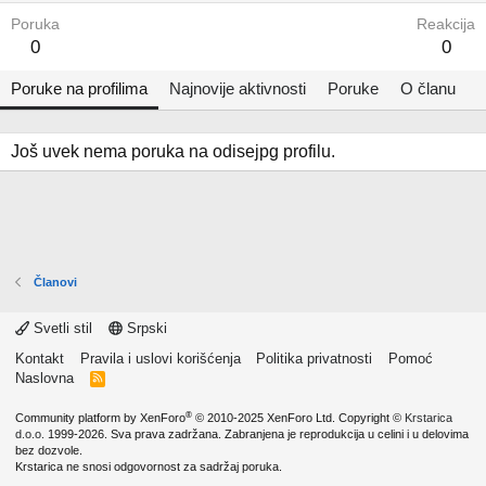
Poruka
Reakcija
0
0
Poruke na profilima
Najnovije aktivnosti
Poruke
O članu
Još uvek nema poruka na odisejpg profilu.
Članovi
Svetli stil
Srpski
Kontakt
Pravila i uslovi korišćenja
Politika privatnosti
Pomoć
Naslovna
R
S
S
®
Community platform by XenForo
© 2010-2025 XenForo Ltd.
Copyright ©
Krstarica
d.o.o.
1999-2026. Sva prava zadržana. Zabranjena je reprodukcija u celini i u delovima
bez dozvole.
Krstarica ne snosi odgovornost za sadržaj poruka.