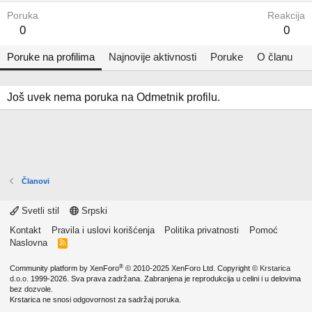
Poruka
Reakcija
0
0
Poruke na profilima
Najnovije aktivnosti
Poruke
O članu
Još uvek nema poruka na Odmetnik profilu.
Članovi
Svetli stil
Srpski
Kontakt
Pravila i uslovi korišćenja
Politika privatnosti
Pomoć
Naslovna
R
S
S
®
Community platform by XenForo
© 2010-2025 XenForo Ltd.
Copyright ©
Krstarica
d.o.o.
1999-2026. Sva prava zadržana. Zabranjena je reprodukcija u celini i u delovima
bez dozvole.
Krstarica ne snosi odgovornost za sadržaj poruka.