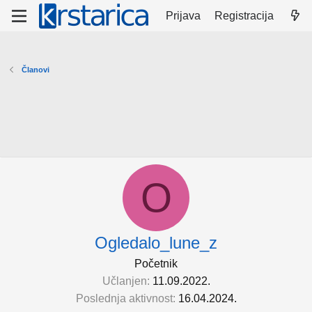
Prijava
Registracija
Članovi
O
Ogledalo_lune_z
Početnik
Učlanjen
11.09.2022.
Poslednja aktivnost
16.04.2024.