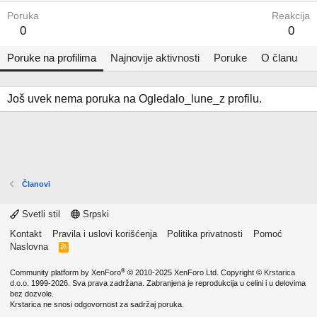
Poruka
Reakcija
0
0
Poruke na profilima
Najnovije aktivnosti
Poruke
O članu
Još uvek nema poruka na Ogledalo_lune_z profilu.
Članovi
Svetli stil
Srpski
Kontakt
Pravila i uslovi korišćenja
Politika privatnosti
Pomoć
Naslovna
R
S
S
®
Community platform by XenForo
© 2010-2025 XenForo Ltd.
Copyright ©
Krstarica
d.o.o.
1999-2026. Sva prava zadržana. Zabranjena je reprodukcija u celini i u delovima
bez dozvole.
Krstarica ne snosi odgovornost za sadržaj poruka.