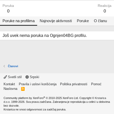
Poruka
Reakcija
0
0
Poruke na profilima
Najnovije aktivnosti
Poruke
O članu
Još uvek nema poruka na Ognjen04BG profilu.
Članovi
Svetli stil
Srpski
Kontakt
Pravila i uslovi korišćenja
Politika privatnosti
Pomoć
Naslovna
R
S
S
®
Community platform by XenForo
© 2010-2025 XenForo Ltd.
Copyright ©
Krstarica
d.o.o.
1999-2026. Sva prava zadržana. Zabranjena je reprodukcija u celini i u delovima
bez dozvole.
Krstarica ne snosi odgovornost za sadržaj poruka.