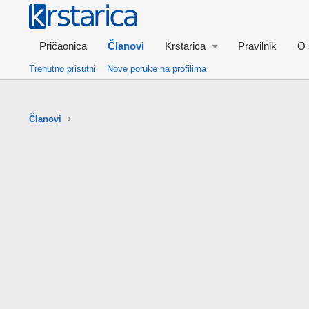
Pričaonica
Članovi
Krstarica
Pravilnik
O 
Trenutno prisutni
Nove poruke na profilima
Članovi