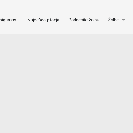
sigurnosti
Najćešća pitanja
Podnesite žalbu
Žalbe