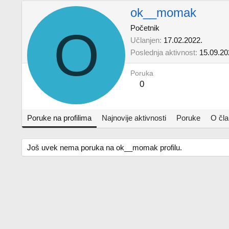
ok__momak
O
Početnik
Učlanjen
17.02.2022.
Poslednja aktivnost
15.09.20
Poruka
0
Poruke na profilima
Najnovije aktivnosti
Poruke
O čl
Još uvek nema poruka na ok__momak profilu.