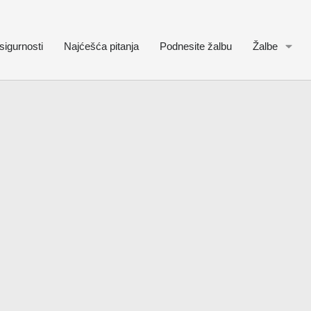
sigurnosti
Najćešća pitanja
Podnesite žalbu
Žalbe