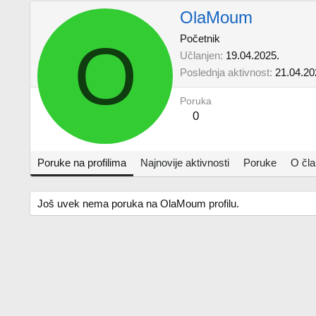
OlaMoum
O
Početnik
Učlanjen
19.04.2025.
Poslednja aktivnost
21.04.20
Poruka
0
Poruke na profilima
Najnovije aktivnosti
Poruke
O čl
Još uvek nema poruka na OlaMoum profilu.