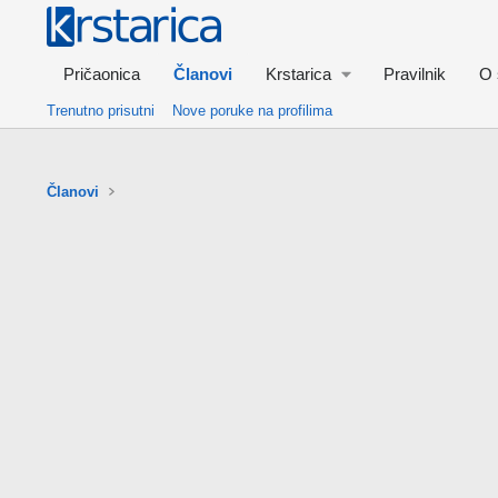
Pričaonica
Članovi
Krstarica
Pravilnik
O 
Trenutno prisutni
Nove poruke na profilima
Članovi