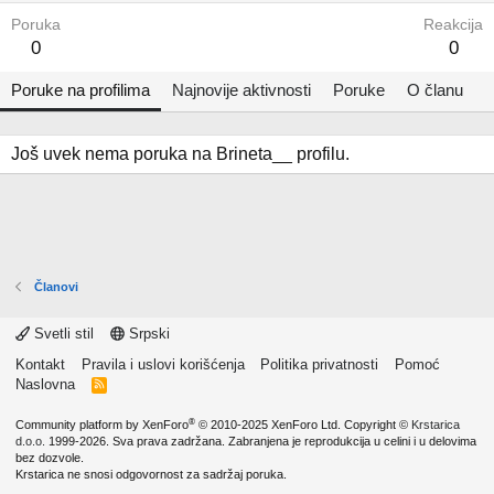
Poruka
Reakcija
0
0
Poruke na profilima
Najnovije aktivnosti
Poruke
O članu
Još uvek nema poruka na Brineta__ profilu.
Članovi
Svetli stil
Srpski
Kontakt
Pravila i uslovi korišćenja
Politika privatnosti
Pomoć
Naslovna
R
S
S
®
Community platform by XenForo
© 2010-2025 XenForo Ltd.
Copyright ©
Krstarica
d.o.o.
1999-2026. Sva prava zadržana. Zabranjena je reprodukcija u celini i u delovima
bez dozvole.
Krstarica ne snosi odgovornost za sadržaj poruka.