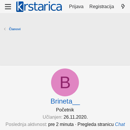
Prijava
Registracija
Članovi
B
Brineta__
Početnik
Učlanjen
26.11.2020.
Poslednja aktivnost
pre 2 minuta
·
Pregleda stranicu
Chat