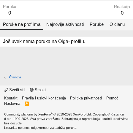
Poruka
Reakcija
0
0
Poruke na profilima
Najnovije aktivnosti
Poruke
O članu
Još uvek nema poruka na Olga- profilu.
Članovi
Svetli stil
Srpski
Kontakt
Pravila i uslovi korišćenja
Politika privatnosti
Pomoć
Naslovna
R
S
S
®
Community platform by XenForo
© 2010-2025 XenForo Ltd.
Copyright ©
Krstarica
d.o.o.
1999-2026. Sva prava zadržana. Zabranjena je reprodukcija u celini i u delovima
bez dozvole.
Krstarica ne snosi odgovornost za sadržaj poruka.