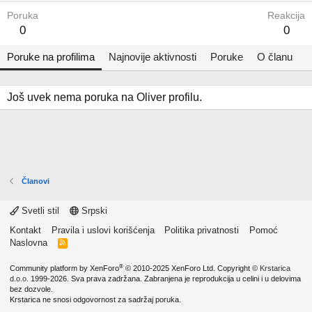
Poruka
Reakcija
0
0
Poruke na profilima
Najnovije aktivnosti
Poruke
O članu
Još uvek nema poruka na Oliver profilu.
Članovi
Svetli stil
Srpski
Kontakt
Pravila i uslovi korišćenja
Politika privatnosti
Pomoć
Naslovna
R
S
S
®
Community platform by XenForo
© 2010-2025 XenForo Ltd.
Copyright ©
Krstarica
d.o.o.
1999-2026. Sva prava zadržana. Zabranjena je reprodukcija u celini i u delovima
bez dozvole.
Krstarica ne snosi odgovornost za sadržaj poruka.