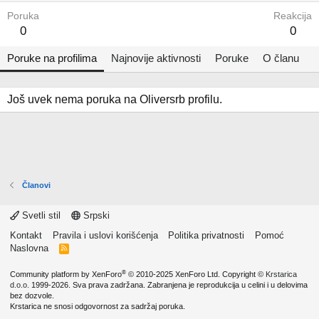
Poruka
Reakcija
0
0
Poruke na profilima
Najnovije aktivnosti
Poruke
O članu
Još uvek nema poruka na Oliversrb profilu.
Članovi
Svetli stil
Srpski
Kontakt
Pravila i uslovi korišćenja
Politika privatnosti
Pomoć
Naslovna
R
S
S
®
Community platform by XenForo
© 2010-2025 XenForo Ltd.
Copyright ©
Krstarica
d.o.o.
1999-2026. Sva prava zadržana. Zabranjena je reprodukcija u celini i u delovima
bez dozvole.
Krstarica ne snosi odgovornost za sadržaj poruka.