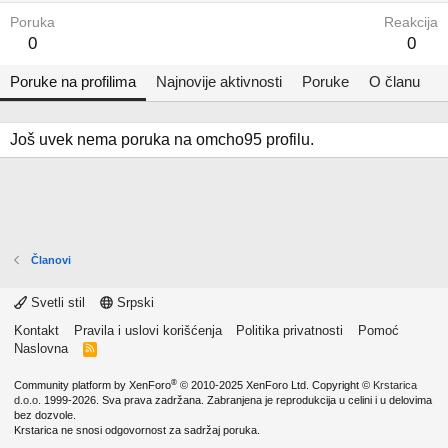
Poruka
Reakcija
0
0
Poruke na profilima
Najnovije aktivnosti
Poruke
O članu
Još uvek nema poruka na omcho95 profilu.
Članovi
Svetli stil
Srpski
Kontakt
Pravila i uslovi korišćenja
Politika privatnosti
Pomoć
Naslovna
R
S
S
®
Community platform by XenForo
© 2010-2025 XenForo Ltd.
Copyright ©
Krstarica
d.o.o.
1999-2026. Sva prava zadržana. Zabranjena je reprodukcija u celini i u delovima
bez dozvole.
Krstarica ne snosi odgovornost za sadržaj poruka.