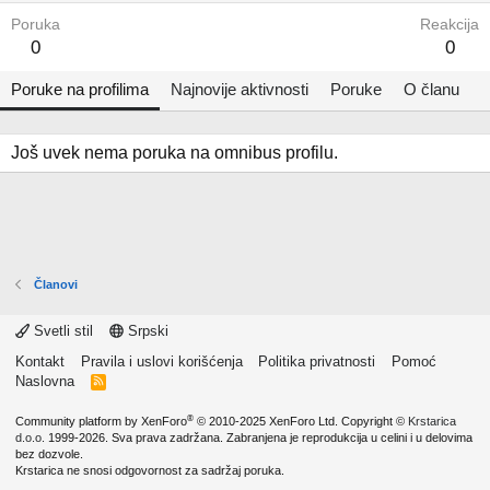
Poruka
Reakcija
0
0
Poruke na profilima
Najnovije aktivnosti
Poruke
O članu
Još uvek nema poruka na omnibus profilu.
Članovi
Svetli stil
Srpski
Kontakt
Pravila i uslovi korišćenja
Politika privatnosti
Pomoć
Naslovna
R
S
S
®
Community platform by XenForo
© 2010-2025 XenForo Ltd.
Copyright ©
Krstarica
d.o.o.
1999-2026. Sva prava zadržana. Zabranjena je reprodukcija u celini i u delovima
bez dozvole.
Krstarica ne snosi odgovornost za sadržaj poruka.