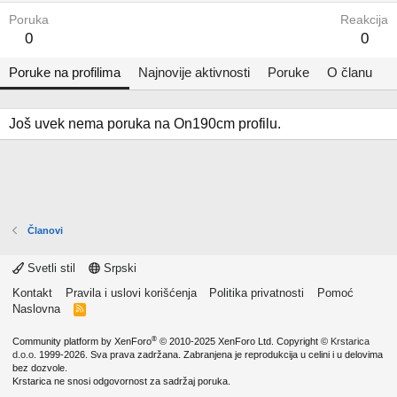
Poruka
Reakcija
0
0
Poruke na profilima
Najnovije aktivnosti
Poruke
O članu
Još uvek nema poruka na On190cm profilu.
Članovi
Svetli stil
Srpski
Kontakt
Pravila i uslovi korišćenja
Politika privatnosti
Pomoć
Naslovna
R
S
S
®
Community platform by XenForo
© 2010-2025 XenForo Ltd.
Copyright ©
Krstarica
d.o.o.
1999-2026. Sva prava zadržana. Zabranjena je reprodukcija u celini i u delovima
bez dozvole.
Krstarica ne snosi odgovornost za sadržaj poruka.