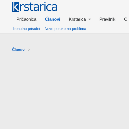
Pričaonica
Članovi
Krstarica
Pravilnik
O 
Trenutno prisutni
Nove poruke na profilima
Članovi