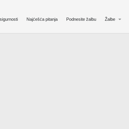
sigurnosti
Najćešća pitanja
Podnesite žalbu
Žalbe