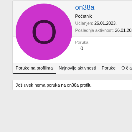
on38a
O
Početnik
Učlanjen
26.01.2023.
Poslednja aktivnost
26.01.20
Poruka
0
Poruke na profilima
Najnovije aktivnosti
Poruke
O čl
Još uvek nema poruka na on38a profilu.