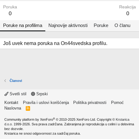
Poruka
Reakcija
0
0
Poruke na profilima
Najnovije aktivnosti
Poruke
O članu
Još uvek nema poruka na On44svedska profilu.
Članovi
Svetli stil
Srpski
Kontakt
Pravila i uslovi korišćenja
Politika privatnosti
Pomoć
Naslovna
R
S
S
®
Community platform by XenForo
© 2010-2025 XenForo Ltd.
Copyright ©
Krstarica
d.o.o.
1999-2026. Sva prava zadržana. Zabranjena je reprodukcija u celini i u delovima
bez dozvole.
Krstarica ne snosi odgovornost za sadržaj poruka.