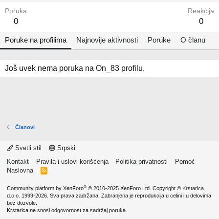
Poruka
Reakcija
0
0
Poruke na profilima
Najnovije aktivnosti
Poruke
O članu
Još uvek nema poruka na On_83 profilu.
Članovi
Svetli stil
Srpski
Kontakt
Pravila i uslovi korišćenja
Politika privatnosti
Pomoć
Naslovna
R
S
S
®
Community platform by XenForo
© 2010-2025 XenForo Ltd.
Copyright ©
Krstarica
d.o.o.
1999-2026. Sva prava zadržana. Zabranjena je reprodukcija u celini i u delovima
bez dozvole.
Krstarica ne snosi odgovornost za sadržaj poruka.