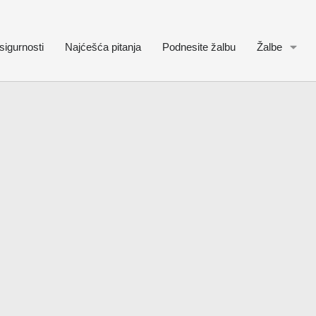
sigurnosti
Najćešća pitanja
Podnesite žalbu
Žalbe