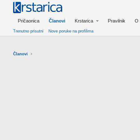
Pričaonica
Članovi
Krstarica
Pravilnik
O 
Trenutno prisutni
Nove poruke na profilima
Članovi