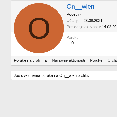
On__wien
O
Početnik
Učlanjen
23.09.2021.
Poslednja aktivnost
14.02.20
Poruka
0
Poruke na profilima
Najnovije aktivnosti
Poruke
O čl
Još uvek nema poruka na On__wien profilu.