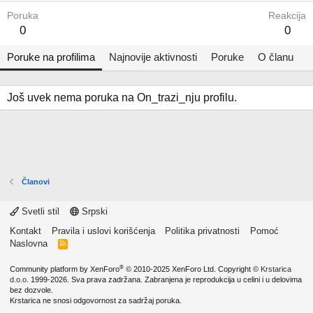
Poruka
Reakcija
0
0
Poruke na profilima
Najnovije aktivnosti
Poruke
O članu
Još uvek nema poruka na On_trazi_nju profilu.
Članovi
Svetli stil
Srpski
Kontakt
Pravila i uslovi korišćenja
Politika privatnosti
Pomoć
Naslovna
R
S
S
®
Community platform by XenForo
© 2010-2025 XenForo Ltd.
Copyright ©
Krstarica
d.o.o.
1999-2026. Sva prava zadržana. Zabranjena je reprodukcija u celini i u delovima
bez dozvole.
Krstarica ne snosi odgovornost za sadržaj poruka.