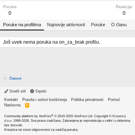
Poruka
Reakcija
0
0
Poruke na profilima
Najnovije aktivnosti
Poruke
O članu
Još uvek nema poruka na on_za_brak profilu.
Članovi
Svetli stil
Srpski
Kontakt
Pravila i uslovi korišćenja
Politika privatnosti
Pomoć
Naslovna
R
S
S
®
Community platform by XenForo
© 2010-2025 XenForo Ltd.
Copyright ©
Krstarica
d.o.o.
1999-2026. Sva prava zadržana. Zabranjena je reprodukcija u celini i u delovima
bez dozvole.
Krstarica ne snosi odgovornost za sadržaj poruka.