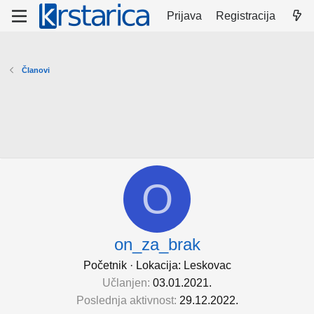
Prijava
Registracija
Članovi
O
on_za_brak
Početnik
·
Lokacija:
Leskovac
Učlanjen
03.01.2021.
Poslednja aktivnost
29.12.2022.