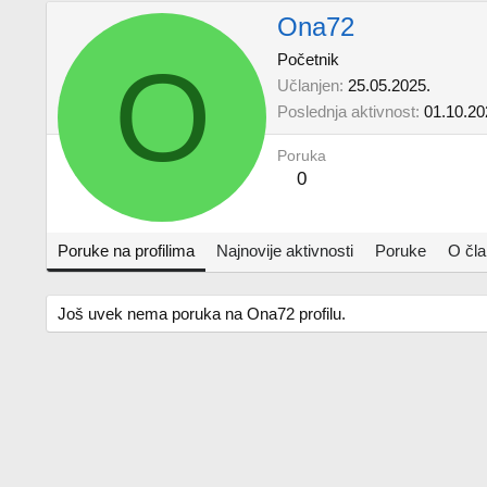
Ona72
O
Početnik
Učlanjen
25.05.2025.
Poslednja aktivnost
01.10.20
Poruka
0
Poruke na profilima
Najnovije aktivnosti
Poruke
O čl
Još uvek nema poruka na Ona72 profilu.