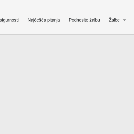
sigurnosti
Najćešća pitanja
Podnesite žalbu
Žalbe