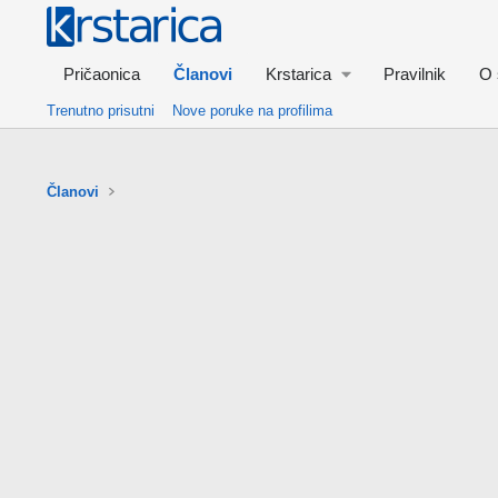
Pričaonica
Članovi
Krstarica
Pravilnik
O 
Trenutno prisutni
Nove poruke na profilima
Članovi