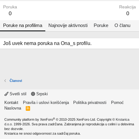
Poruka
Reakcija
0
0
Poruke na profilima
Najnovije aktivnosti
Poruke
O članu
Još uvek nema poruka na Ona_s profilu.
Članovi
Svetli stil
Srpski
Kontakt
Pravila i uslovi korišćenja
Politika privatnosti
Pomoć
Naslovna
R
S
S
®
Community platform by XenForo
© 2010-2025 XenForo Ltd.
Copyright ©
Krstarica
d.o.o.
1999-2026. Sva prava zadržana. Zabranjena je reprodukcija u celini i u delovima
bez dozvole.
Krstarica ne snosi odgovornost za sadržaj poruka.