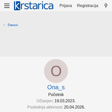
Prijava
Registracija
Članovi
O
Ona_s
Početnik
Učlanjen
19.03.2023.
Poslednja aktivnost
20.04.2026.