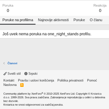
Poruka
Reakcija
0
0
Poruke na profilima
Najnovije aktivnosti
Poruke
O članu
Još uvek nema poruka na one_night_stands profilu.
Članovi
Svetli stil
Srpski
Kontakt
Pravila i uslovi korišćenja
Politika privatnosti
Pomoć
Naslovna
R
S
S
®
Community platform by XenForo
© 2010-2025 XenForo Ltd.
Copyright ©
Krstarica
d.o.o.
1999-2026. Sva prava zadržana. Zabranjena je reprodukcija u celini i u delovima
bez dozvole.
Krstarica ne snosi odgovornost za sadržaj poruka.