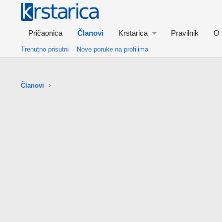
Pričaonica
Članovi
Krstarica
Pravilnik
O 
Trenutno prisutni
Nove poruke na profilima
Članovi