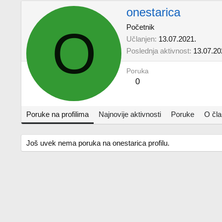
onestarica
O
Početnik
Učlanjen
13.07.2021.
Poslednja aktivnost
13.07.20
Poruka
0
Poruke na profilima
Najnovije aktivnosti
Poruke
O čl
Još uvek nema poruka na onestarica profilu.