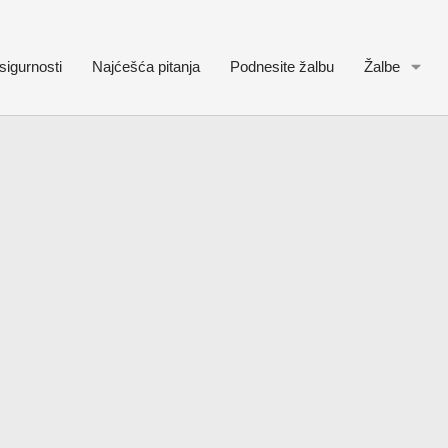
sigurnosti
Najćešća pitanja
Podnesite žalbu
Žalbe