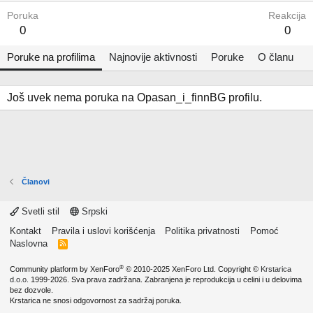
Poruka
Reakcija
0
0
Poruke na profilima
Najnovije aktivnosti
Poruke
O članu
Još uvek nema poruka na Opasan_i_finnBG profilu.
Članovi
Svetli stil
Srpski
Kontakt
Pravila i uslovi korišćenja
Politika privatnosti
Pomoć
Naslovna
R
S
S
®
Community platform by XenForo
© 2010-2025 XenForo Ltd.
Copyright ©
Krstarica
d.o.o.
1999-2026. Sva prava zadržana. Zabranjena je reprodukcija u celini i u delovima
bez dozvole.
Krstarica ne snosi odgovornost za sadržaj poruka.