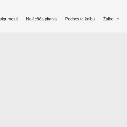
sigurnosti
Najćešća pitanja
Podnesite žalbu
Žalbe