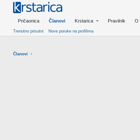
Pričaonica
Članovi
Krstarica
Pravilnik
O 
Trenutno prisutni
Nove poruke na profilima
Članovi