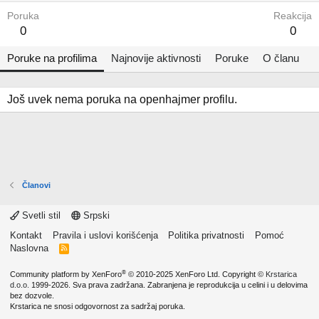
Poruka
Reakcija
0
0
Poruke na profilima
Najnovije aktivnosti
Poruke
O članu
Još uvek nema poruka na openhajmer profilu.
Članovi
Svetli stil
Srpski
Kontakt
Pravila i uslovi korišćenja
Politika privatnosti
Pomoć
Naslovna
R
S
S
®
Community platform by XenForo
© 2010-2025 XenForo Ltd.
Copyright ©
Krstarica
d.o.o.
1999-2026. Sva prava zadržana. Zabranjena je reprodukcija u celini i u delovima
bez dozvole.
Krstarica ne snosi odgovornost za sadržaj poruka.