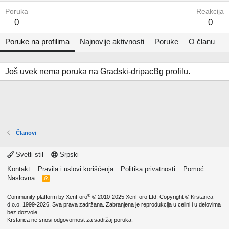
Poruka
Reakcija
0
0
Poruke na profilima
Najnovije aktivnosti
Poruke
O članu
Još uvek nema poruka na Gradski-dripacBg profilu.
Članovi
Svetli stil
Srpski
Kontakt
Pravila i uslovi korišćenja
Politika privatnosti
Pomoć
Naslovna
R
S
S
®
Community platform by XenForo
© 2010-2025 XenForo Ltd.
Copyright ©
Krstarica
d.o.o.
1999-2026. Sva prava zadržana. Zabranjena je reprodukcija u celini i u delovima
bez dozvole.
Krstarica ne snosi odgovornost za sadržaj poruka.