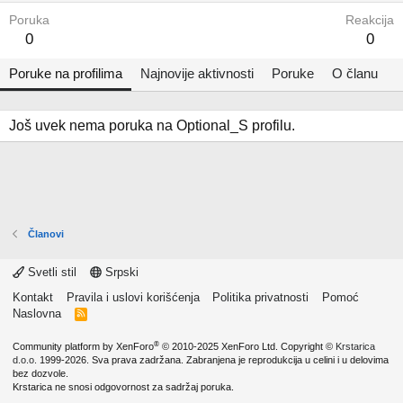
Poruka
Reakcija
0
0
Poruke na profilima
Najnovije aktivnosti
Poruke
O članu
Još uvek nema poruka na Optional_S profilu.
Članovi
Svetli stil
Srpski
Kontakt
Pravila i uslovi korišćenja
Politika privatnosti
Pomoć
Naslovna
R
S
S
®
Community platform by XenForo
© 2010-2025 XenForo Ltd.
Copyright ©
Krstarica
d.o.o.
1999-2026. Sva prava zadržana. Zabranjena je reprodukcija u celini i u delovima
bez dozvole.
Krstarica ne snosi odgovornost za sadržaj poruka.