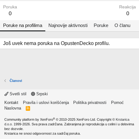
Poruka
Reakcija
0
0
Poruke na profilima
Najnovije aktivnosti
Poruke
O članu
Još uvek nema poruka na OpustenDecko profilu.
Članovi
Svetli stil
Srpski
Kontakt
Pravila i uslovi korišćenja
Politika privatnosti
Pomoć
Naslovna
R
S
S
®
Community platform by XenForo
© 2010-2025 XenForo Ltd.
Copyright ©
Krstarica
d.o.o.
1999-2026. Sva prava zadržana. Zabranjena je reprodukcija u celini i u delovima
bez dozvole.
Krstarica ne snosi odgovornost za sadržaj poruka.