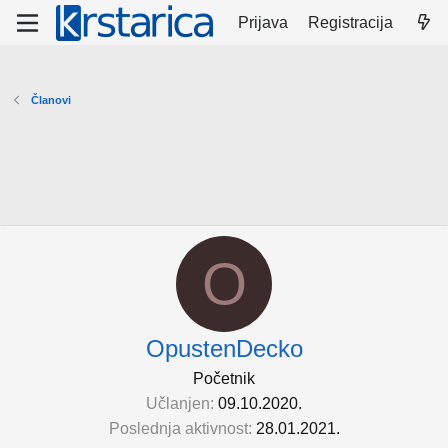
Prijava
Registracija
Članovi
O
OpustenDecko
Početnik
Učlanjen
09.10.2020.
Poslednja aktivnost
28.01.2021.