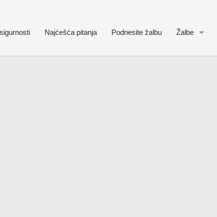
sigurnosti
Najćešća pitanja
Podnesite žalbu
Žalbe