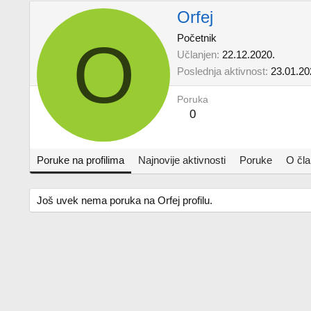
Orfej
O
Početnik
Učlanjen
22.12.2020.
Poslednja aktivnost
23.01.20
Poruka
0
Poruke na profilima
Najnovije aktivnosti
Poruke
O čl
Još uvek nema poruka na Orfej profilu.