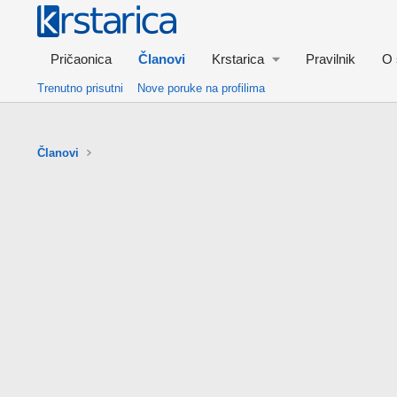
Pričaonica
Članovi
Krstarica
Pravilnik
O 
Trenutno prisutni
Nove poruke na profilima
Članovi