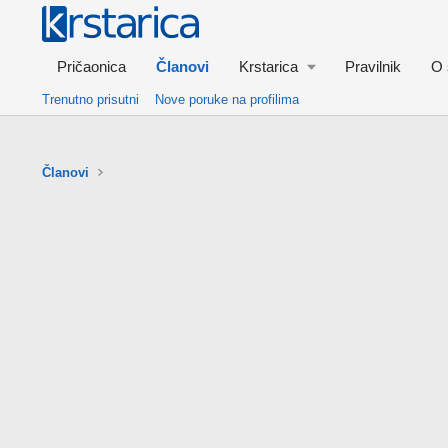
Pričaonica
Članovi
Krstarica
Pravilnik
O 
Trenutno prisutni
Nove poruke na profilima
Članovi