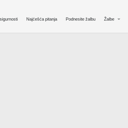
sigurnosti
Najćešća pitanja
Podnesite žalbu
Žalbe