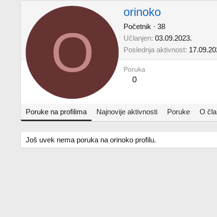
orinoko
O
Početnik
·
38
Učlanjen
03.09.2023.
Poslednja aktivnost
17.09.20
Poruka
0
Poruke na profilima
Najnovije aktivnosti
Poruke
O čl
Još uvek nema poruka na orinoko profilu.